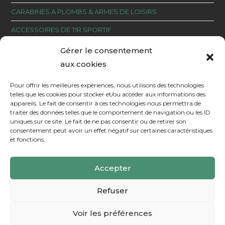
CARABINES A PLOMBS & ARMES DE LOISIRS
ACCESSOIRES DE TIR SPORTIF
CROSSES ET PLAQUETTES ARME DE POING
Gérer le consentement
aux cookies
Pour offrir les meilleures expériences, nous utilisons des technologies
telles que les cookies pour stocker et/ou accéder aux informations des
Charmes 88
appareils. Le fait de consentir à ces technologies nous permettra de
traiter des données telles que le comportement de navigation ou les ID
03 29 37 26 95
uniques sur ce site. Le fait de ne pas consentir ou de retirer son
du Mardi au Samedi 9h-12h et 14h-19h
consentement peut avoir un effet négatif sur certaines caractéristiques
(le samedi 18h)
et fonctions.
contact@aubienaller.com
Accepter
Refuser
Voir les préférences
© COPYRIGHT
AUBIENALLER.COM
RÉMIFA - 2023 -