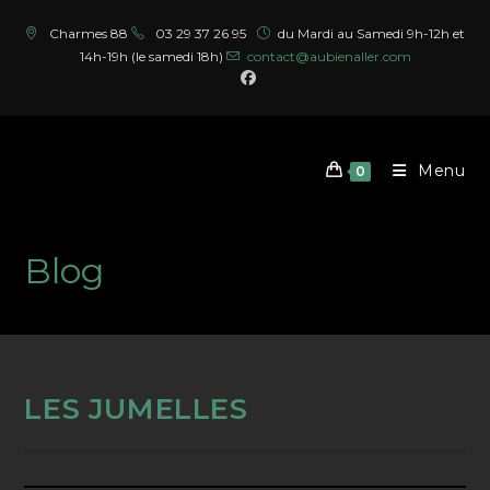
Skip
Charmes 88
03 29 37 26 95
du Mardi au Samedi 9h-12h et
to
14h-19h (le samedi 18h)
contact@aubienaller.com
content
Menu
0
Blog
LES JUMELLES