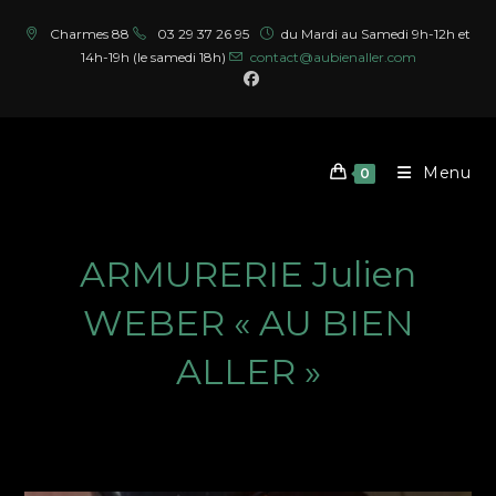
Skip
Charmes 88
03 29 37 26 95
du Mardi au Samedi 9h-12h et
to
14h-19h (le samedi 18h)
contact@aubienaller.com
content
Menu
0
ARMURERIE Julien
WEBER « AU BIEN
ALLER »