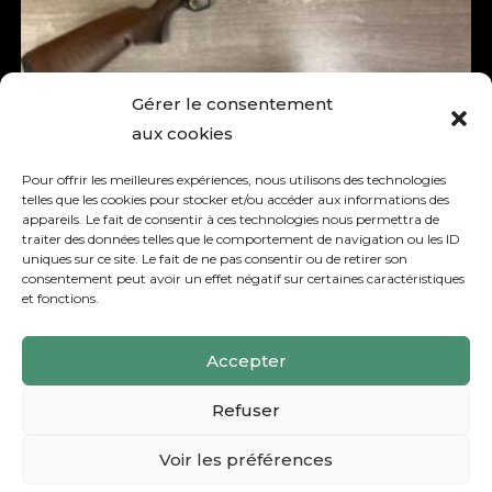
Gérer le consentement
aux cookies
Pour offrir les meilleures expériences, nous utilisons des technologies
Carabine semi-automatique
telles que les cookies pour stocker et/ou accéder aux informations des
appareils. Le fait de consentir à ces technologies nous permettra de
Browning Bar ST calibre 270 wsm
traiter des données telles que le comportement de navigation ou les ID
uniques sur ce site. Le fait de ne pas consentir ou de retirer son
consentement peut avoir un effet négatif sur certaines caractéristiques
1 159,00
€
et fonctions.
Accepter
Refuser
© COPYRIGHT
AUBIENALLER.COM
RÉMIFA - 2023 -
POLITIQUE DE CONFIDENTIALITÉ
-
MENTIONS LÉGALES
Voir les préférences