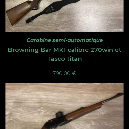
Carabine semi-automatique
Browning Bar MK1 calibre 270win et
Tasco titan
790,00
€