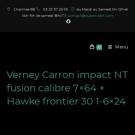
Skip
Charmes 88
03 29 37 26 95
du Mardi au Samedi 9h-12h et
to
14h-19h (le samedi 18h)
contact@aubienaller.com
content
Menu
0
Verney Carron impact NT
fusion calibre 7×64 +
Hawke frontier 30 1-6×24