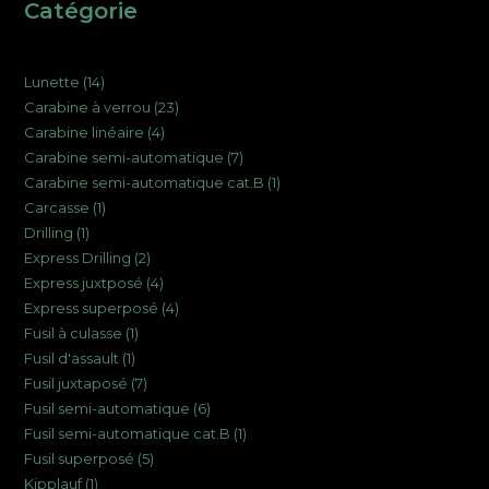
Catégorie
14
Lunette
14
23
Carabine à verrou
23
produits
4
Carabine linéaire
4
produits
7
Carabine semi-automatique
7
produits
1
Carabine semi-automatique cat.B
1
produits
1
Carcasse
1
produit
1
Drilling
1
produit
2
Express Drilling
2
produit
4
Express juxtposé
4
produits
4
Express superposé
4
produits
1
Fusil à culasse
1
produits
1
Fusil d'assault
1
produit
7
Fusil juxtaposé
7
produit
6
Fusil semi-automatique
6
produits
1
Fusil semi-automatique cat.B
1
produits
5
Fusil superposé
5
produit
1
Kipplauf
1
produits