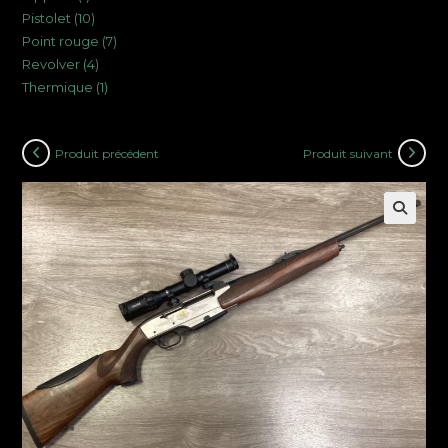
10
Pistolet
10
produit
7
Point rouge
7
produits
4
Revolver
4
produits
1
Thermique
1
produits
produit
Produit précédent
Produit suivant