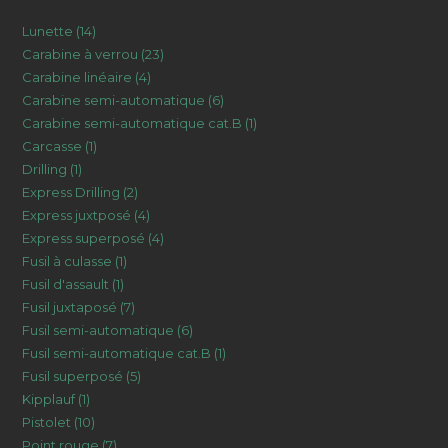
14
Lunette
14
23
Carabine à verrou
23
produits
4
Carabine linéaire
4
produits
6
Carabine semi-automatique
6
produits
1
Carabine semi-automatique cat.B
1
produits
1
Carcasse
1
produit
1
Drilling
1
produit
2
Express Drilling
2
produit
4
Express juxtposé
4
produits
4
Express superposé
4
produits
1
Fusil à culasse
1
produits
1
Fusil d'assault
1
produit
7
Fusil juxtaposé
7
produit
6
Fusil semi-automatique
6
produits
1
Fusil semi-automatique cat.B
1
produits
5
Fusil superposé
5
produit
1
Kipplauf
1
produits
10
Pistolet
10
produit
7
Point rouge
7
produits