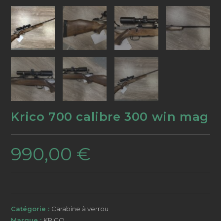
Krico 700 calibre 300 win mag
990,00
€
Catégorie :
Carabine à verrou
Marque :
KRICO