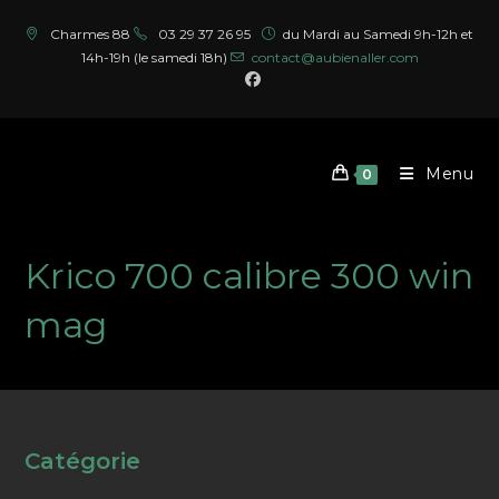
Skip
Charmes 88
03 29 37 26 95
du Mardi au Samedi 9h-12h et
to
14h-19h (le samedi 18h)
contact@aubienaller.com
content
Menu
0
Krico 700 calibre 300 win
mag
Catégorie