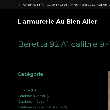
Skip
Charmes 88
03 29 37 26 95
du Mardi au Samedi 9h-12
to
content
L'armurerie Au Bien Aller
Beretta 92 A1 calibre 9×
Catégorie
14
Lunette
14
23
Carabine à verrou
23
produits
4
Carabine linéaire
4
produits
7
Carabine semi-automatique
7
produits