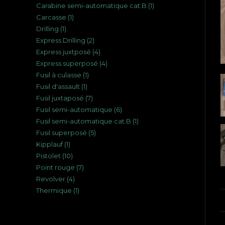
1
Carabine semi-automatique cat.B
1
produits
1
Carcasse
1
produit
1
Drilling
1
produit
2
Express Drilling
2
produit
4
Express juxtposé
4
produits
4
Express superposé
4
produits
1
Fusil à culasse
1
produits
1
Fusil d'assault
1
produit
7
Fusil juxtaposé
7
produit
6
Fusil semi-automatique
6
produits
1
Fusil semi-automatique cat.B
1
produits
5
Fusil superposé
5
produit
1
Kipplauf
1
produits
10
Pistolet
10
produit
7
Point rouge
7
produits
4
Revolver
4
produits
1
Thermique
1
produits
produit