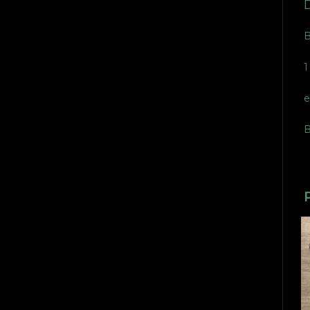
B
1
e
B