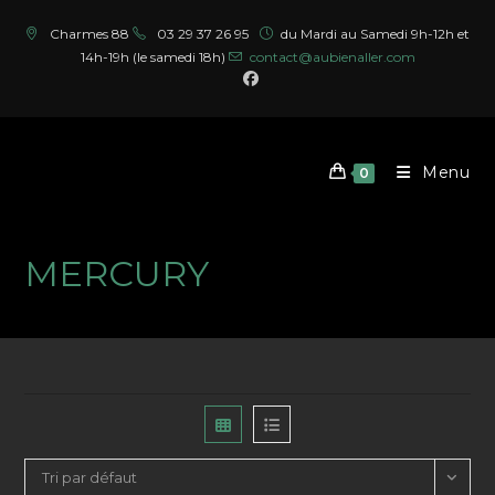
Skip
Charmes 88
03 29 37 26 95
du Mardi au Samedi 9h-12h et
to
14h-19h (le samedi 18h)
contact@aubienaller.com
content
Menu
0
MERCURY
Tri par défaut