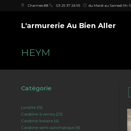
Skip
Charmes 88
03 29 37 26 95
du Mardi au Samedi 9h-12
to
content
L'armurerie Au Bien Aller
HEYM
Catégorie
15
Lunette
15
23
Carabine à verrou
23
produits
4
Carabine linéaire
4
produits
6
Carabine semi-automatique
6
produits