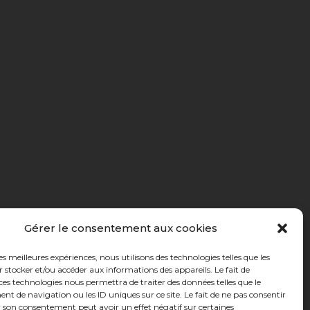
Gérer le consentement aux cookies
les meilleures expériences, nous utilisons des technologies telles que les
 stocker et/ou accéder aux informations des appareils. Le fait de
ces technologies nous permettra de traiter des données telles que le
 de navigation ou les ID uniques sur ce site. Le fait de ne pas consentir
r son consentement peut avoir un effet négatif sur certaines