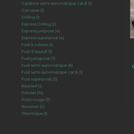
1
Carabine semi-automatique cat.B
1
produits
1
Carcasse
1
produit
1
Drilling
1
produit
2
Express Drilling
2
produit
4
Express juxtposé
4
produits
4
Express superposé
4
produits
1
Fusil à culasse
1
produits
1
Fusil d'assault
1
produit
7
Fusil juxtaposé
7
produit
6
Fusil semi-automatique
6
produits
1
Fusil semi-automatique cat.B
1
produits
5
Fusil superposé
5
produit
1
Kipplauf
1
produits
10
Pistolet
10
produit
7
Point rouge
7
produits
4
Revolver
4
produits
1
Thermique
1
produits
produit