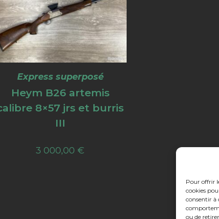
Express superposé
Heym B26 artemis
calibre 8×57 jrs et burris
III
3 000,00
€
Pour offrir 
cookies pour
consentir à 
comportement
ou de retire